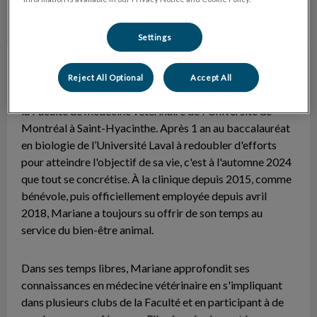
Settings
Mariane
Étudiante en médecine vétérinaire
Reject All Optional
Accept All
Native de Joliette, Mariane est présentement étudiante à
la Faculté de médecine vétérinaire de l'Université de
Montréal à Saint-Hyacinthe. Après 1 an au baccalauréat
en biologie de l’Université Laval à redoubler d'efforts
pour atteindre l'objectif de sa vie, c'est à l'automne 2024
que tout se concrétise. À la clinique depuis 2015, comme
bénévole, puis officiellement employée depuis avril
2018, Mariane a toujours su offrir de son temps au
service du bien-être animal.
Dans ses temps libres, Mariane approfondit ses
connaissances en médecine vétérinaire en s'impliquant
dans plusieurs clubs de la Faculté et en participant à de