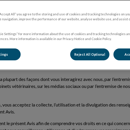
F
“Accept All” you agree to the storing and use of cookies and tracking technologies on yo
ntialité
 navigation, improve the performance of our website, analyse website use, and assist 
ie Settings” for more information about the use of cookies and tracking technologies an
 01 Septembre 2025
nces. More information is available in our Privacy Notice and Cookie Policy.
ings Inc. (« nous », « notre », « nos ») s’engage à protéger vos re
tings
Reject All Optional
Acc
dentialité (l’«
Avis
») explique comment nous recueillons, utilisons 
cernant, avec qui nous pouvons les partager et les droits que vou
la plupart des façons dont vous interagirez avec nous, par l’entremi
inets vétérinaires, sur les médias sociaux ou par l’entremise de nos
s, vous acceptez la collecte, l’utilisation et la divulgation des ren
nt Avis.
ment le présent Avis afin de comprendre vos droits en ce qui conce