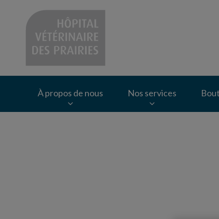
Page d'accueil de Hô
À propos de nous
Nos services
Bout
IvcPractices.HeaderNav.Search.Label