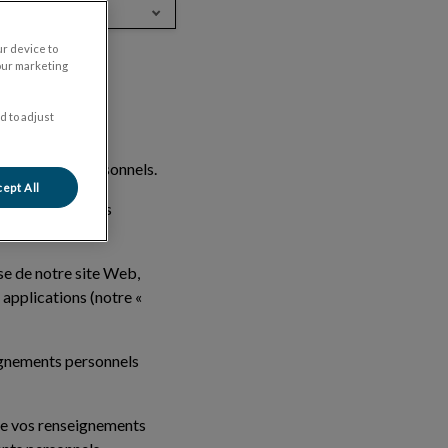
rench
ur device to
our marketing
d to adjust
nseignements personnels.
ept All
et protégeons les
s avez.
se de notre site Web,
 applications (notre «
seignements personnels
rne vos renseignements