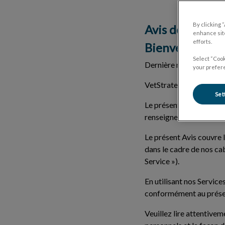
By clicking 
Avis de confide
enhance site
efforts.
Bienvenue
Select “Cook
Dernière mise à jour :
your prefere
VetStrategy Canada Hold
Set
Le présent Avis de confi
renseignements vous con
Le présent Avis couvre 
dans le cadre de nos cab
Service
»).
En utilisant nos Service
conformément au prése
Veuillez lire attentive