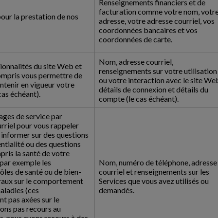
Renseignements financiers et de
facturation comme votre nom, votr
our la prestation de nos
adresse, votre adresse courriel, vos
coordonnées bancaires et vos
coordonnées de carte.
Nom, adresse courriel,
ionnalités du site Web et
renseignements sur votre utilisation
compris vous permettre de
ou votre interaction avec le site We
intenir en vigueur votre
détails de connexion et détails du
cas échéant).
compte (le cas échéant).
ages de service par
rriel pour vous rappeler
 informer sur des questions
entialité ou des questions
pris la santé de votre
par exemple les
Nom, numéro de téléphone, adresse
rôles de santé ou de bien-
courriel et renseignements sur les
éraux sur le comportement
Services que vous avez utilisés ou
aladies (ces
demandés.
t pas axées sur le
vons pas recours au
s, nous avons recours à des