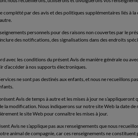
dont nous recueillerons, utiliserons et divulguerons vos renseignem
e complété par des avis et des politiques supplémentaires liés à la
autre.
enseignements personnels pour des raisons non couvertes par le prés
nclure des notifications, des signalisations dans des endroits spéc
ord avec les conditions du présent Avis de manière générale ou avec 
r d’accéder à nos supports électroniques.
ervices ne sont pas destinés aux enfants, et nous ne recueillons p
nfants.
présent Avis de temps à autre et les mises à jour ne s’appliqueront
 de la modification. Nous indiquerons sur notre site Web la date de m
ièrement le site Web pour connaître les mises à jour.
ésent Avis ne s’applique pas aux renseignements que nous recueillons
 votre animal de compagnie, car ces renseignements ne constituent