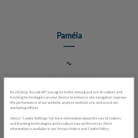
IvcPractices.HeaderNav.Search.Label
Envoyer
Paméla
🐾
By clicking “Accept All” you agree to the storing and use of cookies and
tracking technologies on your device to enhance site navigation, improve
the performance of our website, analyse website use, and assist our
marketing efforts.
Select “Cookie Settings” for more information about the use of cookies
and tracking technologies and to adjust your preferences. More
information is available in our Privacy Notice and Cookie Policy.