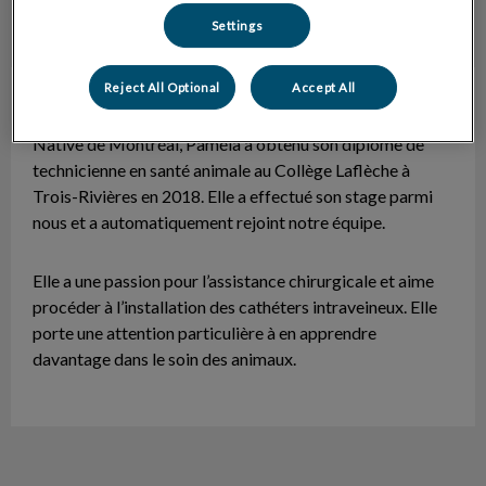
Settings
Reject All Optional
Accept All
Paméla
Technicienne en santé animale
Native de Montréal, Paméla a obtenu son diplôme de
technicienne en santé animale au Collège Laflèche à
Trois-Rivières en 2018. Elle a effectué son stage parmi
nous et a automatiquement rejoint notre équipe.
Elle a une passion pour l’assistance chirurgicale et aime
procéder à l’installation des cathéters intraveineux. Elle
porte une attention particulière à en apprendre
davantage dans le soin des animaux.